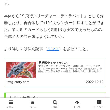
る。
本体から1/1飛行クリーチャー「テトラバイト」として分
離したり、再合体して+1/+1カウンターに戻すことができ
た。黎明期のカードらしく粗削りな実装であったものの、
合体メカの雰囲気はよく出ていた。
より詳しくは個別記事（
リンク
）を参照のこと。
兄弟戦争：テトラバス
マジック・ザ・ギャザリング（MTG）のアーティファク
ト・クリーチャー・カード「テトラバス（Tetravus）」を
紹介。アンティキティー初出。数字の「4」に拘ったカー
ド・デザイン。MTG史上初の合体分離メカを取り上げる。
mtg-story.com
2022.12.12
トリスケラバス
メニュー
ホーム
検索
トップ
サイドバー