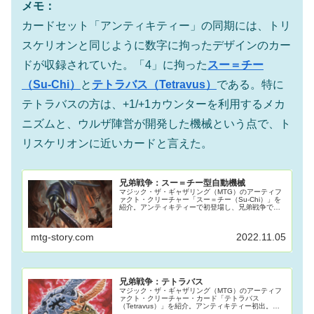
メモ：
カードセット「アンティキティー」の同期には、トリ
スケリオンと同じように数字に拘ったデザインのカー
ドが収録されていた。「4」に拘った
スー＝チー
（Su-Chi）
と
テトラバス（Tetravus）
である。特に
テトラバスの方は、+1/+1カウンターを利用するメカ
ニズムと、ウルザ陣営が開発した機械という点で、ト
リスケリオンに近いカードと言えた。
兄弟戦争：スー＝チー型自動機械
マジック・ザ・ギャザリング（MTG）のアーティフ
ァクト・クリーチャー「スー＝チー（Su-Chi）」を
紹介。アンティキティーで初登場し、兄弟戦争で新
バージョンが登場した。コミックや小説でどのよう
に描かれていたのかを解説しよう。
mtg-story.com
2022.11.05
兄弟戦争：テトラバス
マジック・ザ・ギャザリング（MTG）のアーティフ
ァクト・クリーチャー・カード「テトラバス
（Tetravus）」を紹介。アンティキティー初出。数
字の「4」に拘ったカード・デザイン。MTG史上初