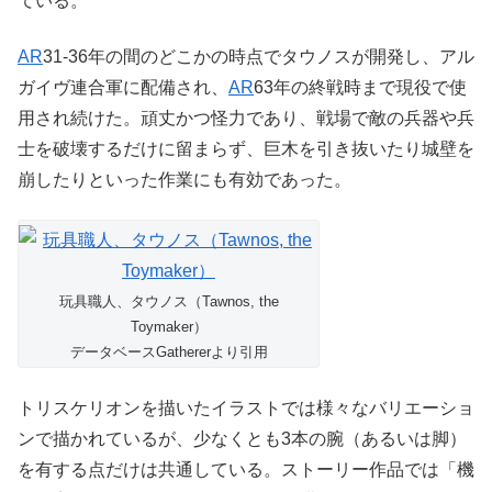
ている。
AR
31-36年の間のどこかの時点でタウノスが開発し、アル
ガイヴ連合軍に配備され、
AR
63年の終戦時まで現役で使
用され続けた。頑丈かつ怪力であり、戦場で敵の兵器や兵
士を破壊するだけに留まらず、巨木を引き抜いたり城壁を
崩したりといった作業にも有効であった。
玩具職人、タウノス（Tawnos, the
Toymaker）
データベースGathererより引用
トリスケリオンを描いたイラストでは様々なバリエーショ
ンで描かれているが、少なくとも3本の腕（あるいは脚）
を有する点だけは共通している。ストーリー作品では「機