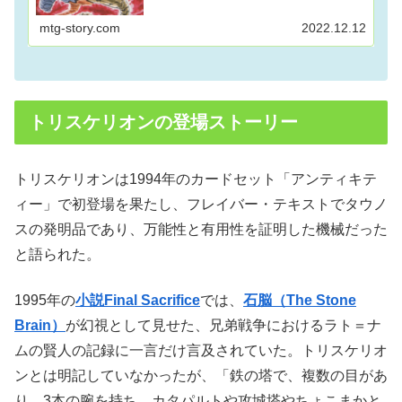
の合体分離メカを取り上げる。
mtg-story.com
2022.12.12
トリスケリオンの登場ストーリー
トリスケリオンは1994年のカードセット「アンティキテ
ィー」で初登場を果たし、フレイバー・テキストでタウノ
スの発明品であり、万能性と有用性を証明した機械だった
と語られた。
1995年の
小説Final Sacrifice
では、
石脳（The Stone
Brain）
が幻視として見せた、兄弟戦争におけるラト＝ナ
ムの賢人の記録に一言だけ言及されていた。トリスケリオ
ンとは明記していなかったが、「鉄の塔で、複数の目があ
り、3本の腕を持ち、カタパルトや攻城塔やちょこまかと