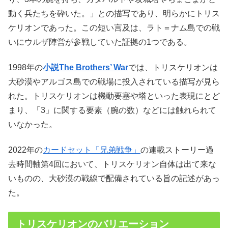
動く兵たちを砕いた。」との描写であり、明らかにトリス
ケリオンであった。この短い言及は、ラト＝ナム島での戦
いにウルザ陣営が参戦していた証拠の1つである。
1998年の
小説The Brothers’ War
では、トリスケリオンは
大砂漠やアルゴス島での戦場に投入されている描写が見ら
れた。トリスケリオンは機動要塞や塔といった表現にとど
まり、「3」に関する要素（腕の数）などには触れられて
いなかった。
2022年の
カードセット「兄弟戦争」
の連載ストーリー過
去時間軸第4回において、トリスケリオン自体は出て来な
いものの、大砂漠の戦線で配備されている旨の記述があっ
た。
トリスケリオンのバリエーション