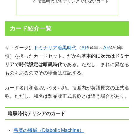
暗黒時代でもテリシアでもないカード
カード紹介一覧
ザ・ダークは
ドミナリア暗黒時代
（
AR
64年～
AR
450年
頃）を扱ったカードセット。だから
基本的に次元はドミナ
リアで時代設定は暗黒時代
である。ただし、まれに異なる
ものもあるのでその場合は注記する。
カード名は和名あいうえお順。括弧内が英語原文の正式名
称。ただし、和名は製品版正式名称とは違う場合があり。
暗黒時代テリシアのカード
悪魔の機械（Diabolic Machine）