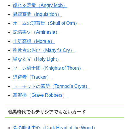
怒れる群衆（Angry Mob）
異端審問（Inquisition）
オームの頭蓋骨（Skull of Orm）
記憶喪失（Aminesia）
士気高揚（Morale）
殉教者の叫び（Martyr’s Cry）
聖なる光（Holy Light）
ソーン騎士団（Knights of Thorn）
追跡者（Tracker）
トーモッドの墓所（Tormod’s Crypt）
墓泥棒（Grave Robbers）
暗黒時代でもテリシアでもないカード
森の暗き中心（Dark Heart of the Wood）