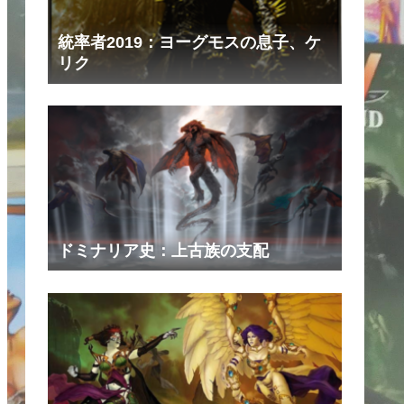
統率者2019：ヨーグモスの息子、ケ
リク
ドミナリア史：上古族の支配