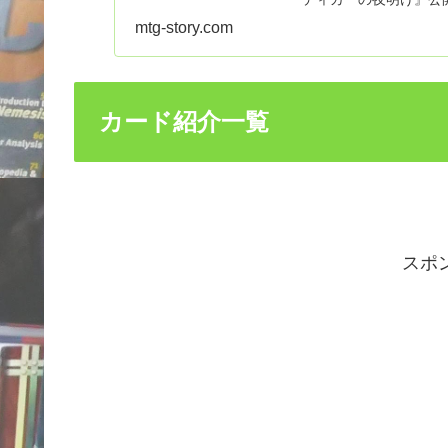
グから発想を得た世界..
mtg-story.com
カード紹介一覧
スポ