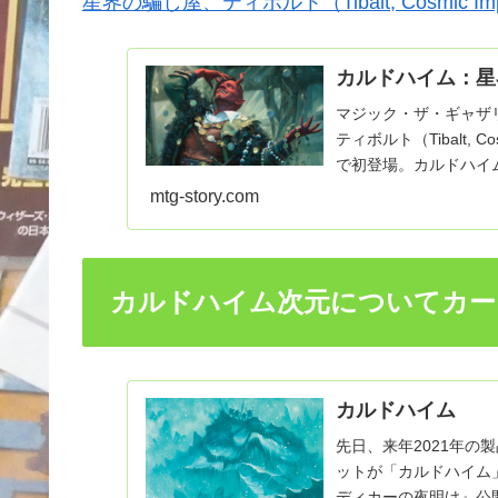
星界の騙し屋、ティボルト（Tibalt, Cosmic Imp
カルドハイム：星
マジック・ザ・ギャザ
ティボルト（Tibalt,
で初登場。カルドハイ
mtg-story.com
カルドハイム次元についてカー
カルドハイム
先日、来年2021年
ットが「カルドハイム
ディカーの夜明け』公