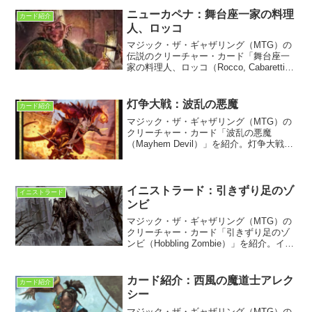
ニューカペナ：舞台座一家の料理
カード紹介
人、ロッコ
マジック・ザ・ギャザリング（MTG）の
伝説のクリーチャー・カード「舞台座一
家の料理人、ロッコ（Rocco, Cabaretti
Caterer）」を紹介。ニューカペナの街角
収録。
灯争大戦：波乱の悪魔
カード紹介
マジック・ザ・ギャザリング（MTG）の
クリーチャー・カード「波乱の悪魔
（Mayhem Devil）」を紹介。灯争大戦に
収録。
イニストラード：引きずり足のゾ
イニストラード
ンビ
マジック・ザ・ギャザリング（MTG）の
クリーチャー・カード「引きずり足のゾ
ンビ（Hobbling Zombie）」を紹介。イニ
ストラード：真夜中の狩りに収録。フレ
イバー・テキストの和訳が何かおかし
い！？ので調べてみた。
カード紹介：西風の魔道士アレク
カード紹介
シー
マジック・ザ・ギャザリング（MTG）の