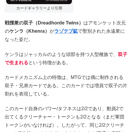
カードギャラリーより引用
戦慄衆の双子（Dreadhorde Twins）
はアモンケット次元
の
ケンラ（Khenra）
が
ラゾテプ鉱
で聖別された永遠衆に
なった姿だ。
ケンラはジャッカルのような頭部を持つ人型種族で、
双子
で生まれる
という特徴がある。
カードメカニズム上の特徴は、MTGでは偶に制作される
双子・兄弟カードである。このカードでは増員で双子の片
割れを表現している。
このカード自身のパワー/タフネスは2/2であり、動員2で
出てくるクリーチャー・トークンも2/2となる（まだ軍団
トークンがいなければ）。したがって、同じ2/2クリーチ