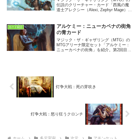
伝説のクリーチャー・カード「西風の魔
道士アレクシー（Alexi, Zephyr Mage）」
を紹介。プロフェシーに初収録。日本で
誤解されているアレクシーの正しい公式
設定を解説する。
アルケミー：ニューカペナの街角
カード紹介
の青カード
マジック・ザ・ギャザリング（MTG）の
MTGアリーナ限定セット「アルケミー：
ニューカペナの街角」を紹介。第2回目で
ある今回は青単色カードの和訳紹介や設
定の分析をしつつ解説する。
灯争大戦：死の芽吹き
灯争大戦：怒り狂うクロンチ
ホーム
多元宇宙
次元
アモンケット