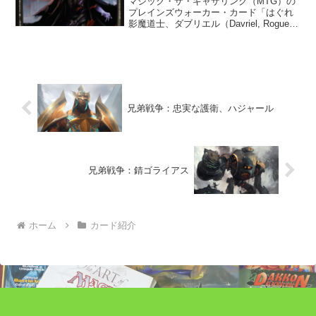
マジック・ザ・ギャザリング（MTG）の
プレインズウォーカー・カード「はぐれ
影魔道士、ダブリエル（Davriel, Rogue
Shadowmage）」を紹介。灯争大戦に収
録。ストーリーの第二幕第一場に登場す
るカードとして紹介されている。
兄弟戦争：忠実な護衛、ハジャール
兄弟戦争：錆ゴライアス
ホーム
カード紹介