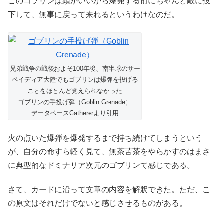
このゴブリンは頭がいいから爆発する前にちゃんと敵に投
下して、無事に戻って来れるというわけなのだ。
兄弟戦争の戦後およそ100年後、南半球のサー
ペイディア大陸でもゴブリンは爆弾を投げる
ことをほとんど覚えられなかった
ゴブリンの手投げ弾（Goblin Grenade）
データベースGathererより引用
火の点いた爆弾を爆発するまで持ち続けてしまうという
が、自分の命すら軽く見て、無茶苦茶をやらかすのはまさ
に典型的なドミナリア次元のゴブリンて感じである。
さて、カードに沿って文章の内容を解釈できた。ただ、こ
の原文はそれだけでないと感じさせるものがある。