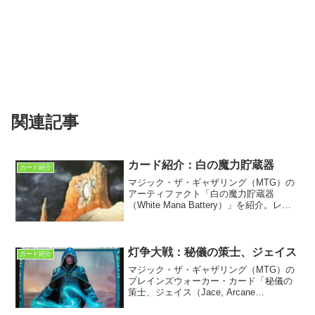
関連記事
カード紹介：白の魔力貯蔵器
カード紹介
マジック・ザ・ギャザリング（MTG）の
アーティファクト「白の魔力貯蔵器
（White Mana Battery）」を紹介。レジ
ェンドに初収録。ドミナリア次元の「虚
月（Null Moon）」が白の魔力貯蔵器であ
る可能性を論じた。
灯争大戦：秘儀の策士、ジェイス
カード紹介
マジック・ザ・ギャザリング（MTG）の
プレインズウォーカー・カード「秘儀の
策士、ジェイス（Jace, Arcane
Strategist）」を紹介。灯争大戦プレイン
ズウォーカーデッキに収録。ジェイスの