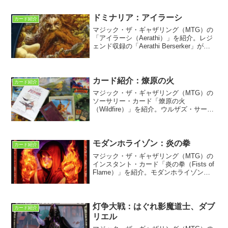
バージョン違いである。
ドミナリア：アイラーシ
カード紹介
マジック・ザ・ギャザリング（MTG）の
「アイラーシ（Aerathi）」を紹介。レジ
ェンド収録の「Aerathi Berserker」が初
出。アイラーシは、赤毛の獰猛な蛮人で
知られるドミナリアの地名である。
カード紹介：燎原の火
カード紹介
マジック・ザ・ギャザリング（MTG）の
ソーサリー・カード「燎原の火
（Wildfire）」を紹介。ウルザズ・サーガ
に再録。イラストに描かれたシヴの恐
竜、および、フレイバー・テキストのヴ
ィーアシーノの神話について考察する。
モダンホライゾン：炎の拳
カード紹介
マジック・ザ・ギャザリング（MTG）の
インスタント・カード「炎の拳（Fists of
Flame）」を紹介。モダンホライゾンに
収録。フレイバー・テキストに最初期コ
ミックシリーズの主人公ジャレッド・カ
ルサリオンが登場！
灯争大戦：はぐれ影魔道士、ダブ
カード紹介
リエル