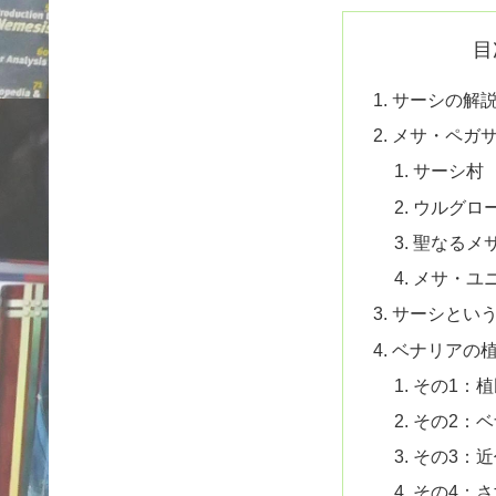
目
サーシの解
メサ・ペガ
サーシ村
ウルグロ
聖なるメ
メサ・ユ
サーシとい
ベナリアの
その1：
その2：
その3：
その4：