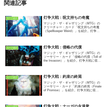
関連記事
灯争大戦：呪文持ちの奇魔
カード紹介
マジック・ザ・ギャザリング（MTG）の
クリーチャー・カード「呪文持ちの奇魔
（Spellkeeper Weird）」を紹介。灯争大
戦に収録。ストーリーの第二幕第四場に
属するカードとして紹介されている。
灯争大戦：侵略の代償
カード紹介
マジック・ザ・ギャザリング（MTG）の
ソーサリー・カード「侵略の代償（Toll of
the Invasion）」を紹介。灯争大戦に収
録。このカードの表現する状況を考察。
和訳カード名が不適格であることも説明
する。
灯争大戦：約束の終焉
カード紹介
マジック・ザ・ギャザリング（MTG）の
ソーサリー・カード「約束の終焉（Finale
of Promise）」を紹介。灯争大戦に収
録。ストーリーの第二幕第十場に属する
カードとして紹介されている。ニヴ＝ミ
ゼットが再誕する。
灯争大戦：ナーガの永遠衆
カード紹介