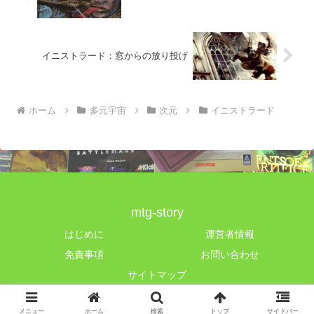
イニストラード：窓からの放り投げ
ホーム
多元宇宙
次元
イニストラード
mtg-story
はじめに
運営者情報
免責事項
お問い合わせ
サイトマップ
© 2019 mtg-story.
メニュー
ホーム
検索
トップ
サイドバー