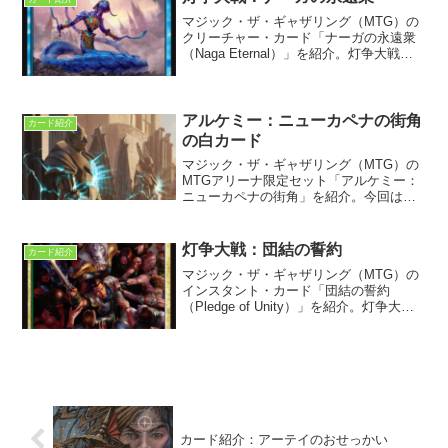
マジック・ザ・ギャザリング（MTG）の
クリーチャー・カード「ナーガの永遠衆
（Naga Eternal）」を紹介。灯争大戦に
収録。
アルケミー：ニューカペナの街角
カード紹介
の白カード
マジック・ザ・ギャザリング（MTG）の
MTGアリーナ限定セット「アルケミー：
ニューカペナの街角」を紹介。今回は白
単色カードの和訳紹介や設定の分析をし
つつ解説する。
灯争大戦：団結の誓約
カード紹介
マジック・ザ・ギャザリング（MTG）の
インスタント・カード「団結の誓約
（Pledge of Unity）」を紹介。灯争大戦
に収録。ストーリーの第二幕第十場を表
すカード。ラヴニカ陣営はギデオンのも
とに一致団結を誓う。
カード紹介：アーテイのおせっかい