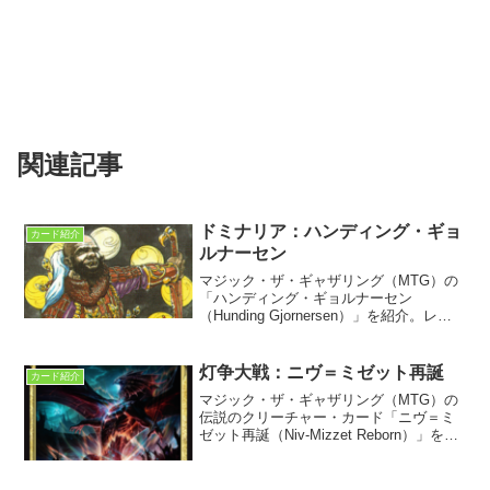
関連記事
ドミナリア：ハンディング・ギョ
カード紹介
ルナーセン
マジック・ザ・ギャザリング（MTG）の
「ハンディング・ギョルナーセン
（Hunding Gjornersen）」を紹介。レジ
ェンドに初収録。海賊ロバラン傭兵団の
初代頭目のドワーフである。強面だが素
敵な人物だ。
灯争大戦：ニヴ＝ミゼット再誕
カード紹介
マジック・ザ・ギャザリング（MTG）の
伝説のクリーチャー・カード「ニヴ＝ミ
ゼット再誕（Niv-Mizzet Reborn）」を紹
介。灯争大戦に収録。ストーリーの第三
幕第？場を表すカード。5色のドラゴン・
アバターとなって生まれ変わったニヴ＝