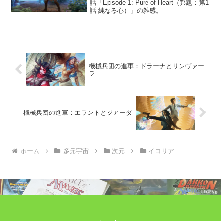
話「Episode 1: Pure of Heart（邦題：第1
話 純なる心）」の雑感。
機械兵団の進軍：ドラーナとリンヴァー
ラ
機械兵団の進軍：エラントとジアーダ
ホーム
多元宇宙
次元
イコリア