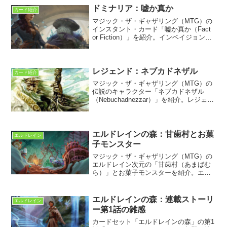
ミゼット。
ドミナリア：嘘か真か
カード紹介
マジック・ザ・ギャザリング（MTG）の
インスタント・カード「嘘か真か（Fact
or Fiction）」を紹介。インベイジョン初
出で何度も再録。ドミナリア・リマスタ
ーでは新規イラスト＆フレイバー・テキ
ストで収録される。
レジェンド：ネブカドネザル
カード紹介
マジック・ザ・ギャザリング（MTG）の
伝説のキャラクター「ネブカドネザル
（Nebuchadnezzar）」を紹介。レジェン
ドに初収録。ドミナリア次元ドメインズ
地方を数世紀にわたり放浪したという歴
史上の人物を解説する。
エルドレインの森：甘歯村とお菓
エルドレイン
子モンスター
マジック・ザ・ギャザリング（MTG）の
エルドレイン次元の「甘歯村（あまばむ
ら）」とお菓子モンスターを紹介。エル
ドレインの森で新登場した人喰いお菓子
の徘徊する魔境について情報をまとめ
た。「ヘンゼルとグレーテル」のお菓子
エルドレインの森：連載ストーリ
エルドレイン
の家の大胆アレンジだ。
ー第1話の雑感
カードセット「エルドレインの森」の第1