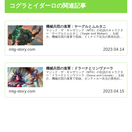
コグラとイダーロの関連記事
機械兵団の進軍：ヤーグルとムルタニ
マジック・ザ・ギャザリング（MTG）の伝説のキャラクタ
ー「ヤーグルとムルタニ（Yargle and Multani）」を紹
介。機械兵団の進軍で収録。ドミナリア次元の異色伝説コ
ンビのストーリーを解説する。
mtg-story.com
2023.04.14
機械兵団の進軍：ドラーナとリンヴァーラ
マジック・ザ・ギャザリング（MTG）の伝説のキャラクタ
ー「ドラーナとリンヴァーラ（Drana and Linvala）」を紹
介。機械兵団の進軍で収録。ゼンディカー次元の異色伝説
コンビのストーリーを解説する。
mtg-story.com
2023.04.15