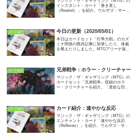
マジック・ザ・ギャザリング（MTG）の
インスタント・カード「巻き直し
（Rewind）」を紹介。ウルザズ・サーガ
に初収録。フレイバー・テキストのトレ
イリアの魔術師バリンのコメントについ
て考察する。
今日の更新（2020/05/01）
カード紹介
本日はカードセット「灯争大戦」のカズ
ミナ関係の既存記事に加筆したり、体裁
を整えたりしました。MTGアリーナ版フ
レイバー・テキストやステンドグラス・
デザイン版カード、日本語特別版カード
などなど…。小説「Ikoria: Lair of Behe...
兄弟戦争：ホラー・クリーチャー
カード紹介
マジック・ザ・ギャザリング（MTG）の
カードセット「兄弟戦争」収録のホラ
ー・クリーチャーを紹介。「貪欲な巨大
モグラ（Ravenous Gigamole）」など3種
類の共通点を探り、元ネタは何かを考察
した。
カード紹介：速やかな反応
カード紹介
マジック・ザ・ギャザリング（MTG）の
エンチャント・カード「速やかな反応
（Reflexes）」を紹介。ウルザズ・サー
ガに初収録。フレイバー・テキストとイ
ラストから垣間見えるシヴのゴブリンと