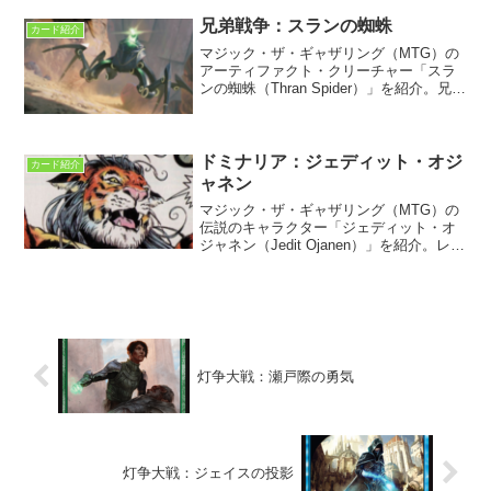
恐竜のよもやま話。
兄弟戦争：スランの蜘蛛
カード紹介
マジック・ザ・ギャザリング（MTG）の
アーティファクト・クリーチャー「スラ
ンの蜘蛛（Thran Spider）」を紹介。兄弟
戦争に収録。コミックや小説でどのよう
に描かれていたのかを解説しよう。
ドミナリア：ジェディット・オジ
カード紹介
ャネン
マジック・ザ・ギャザリング（MTG）の
伝説のキャラクター「ジェディット・オ
ジャネン（Jedit Ojanen）」を紹介。レジ
ェンドに初収録。ドミナリアの最強の猫
人戦士として語り継がれる虎人で、歴史
上の英雄だ。
灯争大戦：瀬戸際の勇気
灯争大戦：ジェイスの投影