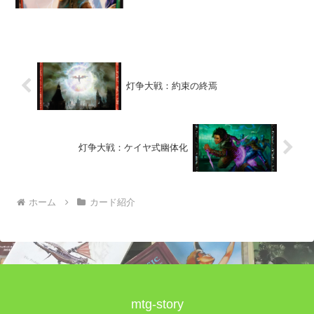
を紹介。灯争大戦に収録。ストーリーの
第二幕第一場に登場するカードとして紹
介されている。
灯争大戦：約束の終焉
灯争大戦：ケイヤ式幽体化
ホーム
カード紹介
mtg-story