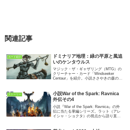
関連記事
ドミナリア地理：緑の平原と風追
カード紹介
いのケンタウルス
マジック・ザ・ギャザリング（MTG）の
クリーチャー・カード「Windseeker
Centaur」を紹介。小説ささやきの森のプ
ロモカードで、MTG史上初のケンタウル
スである。風追い族のケンタウルスとス
トーリー、故郷「緑の平原」や「蜜潮の
小説War of the Spark: Ravnica
ストーリー
海」を解説する。
外伝その4
小説『War of the Spark: Ravnica』の外
伝に当たる掌編シリーズ。ラット（アレ
イシャ・ショクタ）の視点から語り直す
掌編連載4話。今回の見どころは何と言っ
ても、ラットの『ある秘密』が明かされ
ることだろう。