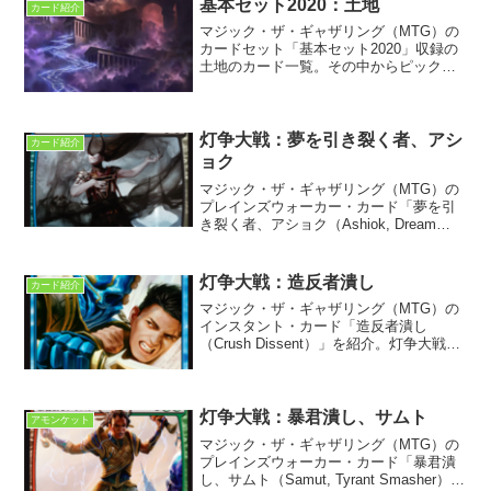
基本セット2020：土地
カード紹介
マジック・ザ・ギャザリング（MTG）の
カードセット「基本セット2020」収録の
土地のカード一覧。その中からピックア
ップしてストーリーや設定などの解説や
考察をする。
灯争大戦：夢を引き裂く者、アシ
カード紹介
ョク
マジック・ザ・ギャザリング（MTG）の
プレインズウォーカー・カード「夢を引
き裂く者、アショク（Ashiok, Dream
Render）」を紹介。灯争大戦に収録。
灯争大戦：造反者潰し
カード紹介
マジック・ザ・ギャザリング（MTG）の
インスタント・カード「造反者潰し
（Crush Dissent）」を紹介。灯争大戦に
収録。プレインズウォーカーのテヨに関
連するカードである。テヨは「造反者」
なのか？について考察した。
灯争大戦：暴君潰し、サムト
アモンケット
マジック・ザ・ギャザリング（MTG）の
プレインズウォーカー・カード「暴君潰
し、サムト（Samut, Tyrant Smasher）」