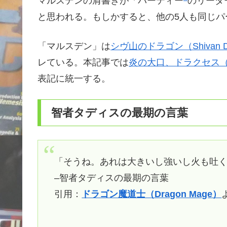
マルスデンの肩書きが「パーティー
のリーダ
と思われる。もしかすると、他の5人も同じパ
「マルスデン」は
シヴ山のドラゴン（Shivan D
レている。本記事では
炎の大口、ドラクセス（Draku
表記に統一する。
智者タディスの最期の言葉
「そうね。あれは大きいし強いし火も吐
–智者タディスの最期の言葉
引用：
ドラゴン魔道士（Dragon Mage）