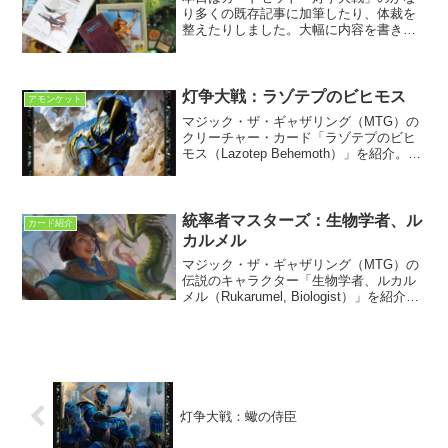
り多くの既存記事に加筆したり、体裁を
整えたりしました。大幅に内容を書き加
えた記事を挙げるなら以下の2つです。大
幅加筆：ファートリプレインズウォーカ
ーのファートリが灯争大戦後にどうなっ
たのか？ネタバレの部分...
灯争大戦：ラゾテプのビヒモス
アモンケット
マジック・ザ・ギャザリング（MTG）の
クリーチャー・カード「ラゾテプのビヒ
モス（Lazotep Behemoth）」を紹介。灯
争大戦に収録。ラゾテプ鉱で聖別された
アモンケット次元のカバの永遠衆であ
る。
統率者マスターズ：生物学者、ル
カード紹介
カルメル
マジック・ザ・ギャザリング（MTG）の
伝説のキャラクター「生物学者、ルカル
メル（Rukarumel, Biologist）」を紹介。
時のらせんブロック初出、統率者マスタ
ーズ収録。ドミナリア裂け目時代、スリ
ヴァー研究の記録を残したルカルメルを
解説する。
灯争大戦：蠍の侍臣