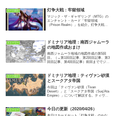
灯争大戦：牢獄領域
カード紹介
マジック・ザ・ギャザリング（MTG）の
エンチャント・カード「牢獄領域
（Prison Realm）」を紹介。灯争大戦に
収録。ストーリーの第三幕第四場を表す
カード。
ドミナリア地理：南西ジャムーラ
ストーリー
の地図作成おまけ
南西ジャムーラ地域の地図作成の第5回
目。（→第1回目記事、第2回目記事、第3
回目記事、第4回目記事）前回まででジャ
ムーラの南西地域のみならず、ジャムー
ラ全土の地名を地図上に書き入れ終え
た。だから、今回はちょっと毛色の違う
ドミナリア地理：ティヴァン砂漠
カード紹介
内容を話したいと思う...
とスークアタ帝国
今回は「ティヴァン砂漠（Tivan
Desert）」と「スークアタ帝国（Suq’Ata
Empire）」について解説する。ティヴァ
ン砂漠はドミナリア次元最大の砂漠地帯
であり東ジャムーラ亜大陸にある。そし
てスークアタ帝国はジャムーラ大陸の大
今日の更新（2020/04/26）
ストーリー
部...
本日はカードセット「灯争大戦」のかな