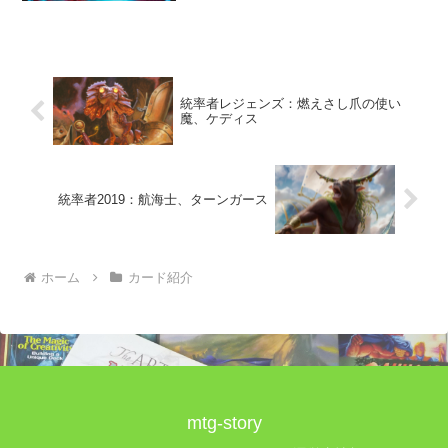
までも永遠衆との戦闘に参加した。
統率者レジェンズ：燃えさし爪の使い
魔、ケディス
統率者2019：航海士、ターンガース
ホーム
カード紹介
mtg-story