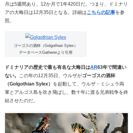
月は5週間あり、12か月で1年420日だ。つまり、ドミナリ
アの大晦日は12月35日となる。詳細は
こちらの記事
を参
照。
ゴーゴスの酒杯（Golgothian Sylex）
データベースGathererより引用
ドミナリアの歴史で最も有名な大晦日は
AR
63年で間違い
ない。
この年の12月35日、ウルザが
ゴーゴスの酒杯
（Golgothian Sylex）
を起動して、ウルザ・ミシュラ両
軍とアルゴス島を吹き飛ばし、数十年に渡る兄弟戦争を終
結させたのだ。