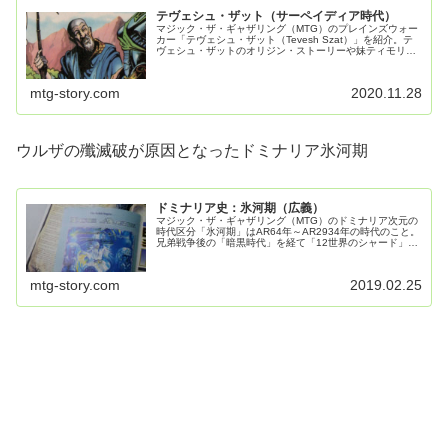
テヴェシュ・ザット（サーペイディア時代）
マジック・ザ・ギャザリング（MTG）のプレインズウォー
カー「テヴェシュ・ザット（Tevesh Szat）」を紹介。テ
ヴェシュ・ザットのオリジン・ストーリーや妹ティモリ
ン・ローングレイドの解説を行った。
mtg-story.com
2020.11.28
ウルザの殲滅破が原因となったドミナリア氷河期
ドミナリア史：氷河期（広義）
マジック・ザ・ギャザリング（MTG）のドミナリア次元の
時代区分「氷河期」はAR64年～AR2934年の時代のこと。
兄弟戦争後の「暗黒時代」を経て「12世界のシャード」が
形成され、氷に閉ざされた大氷河期が到来。「世界呪文」
によって終焉を迎えた。
mtg-story.com
2019.02.25