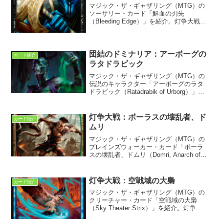
マジック・ザ・ギャザリング（MTG）の
ソーサリー・カード「鮮血の刃先
（Bleeding Edge）」を紹介。灯争大戦に
収録。永遠衆の血の付いた斧の刃。
団結のドミナリア：アーボーグの
カード紹介
ラタドラビック
マジック・ザ・ギャザリング（MTG）の
伝説のキャラクター「アーボーグのラタ
ドラビック（Ratadrabik of Urborg）」を
紹介。団結のドミナリア収録。ドミナリ
ア次元アーボーグの有力リッチ、ラタド
ラビックと、ライバルのモイラを解説す
灯争大戦：ボーラスの壊乱者、ド
カード紹介
る。
ムリ
マジック・ザ・ギャザリング（MTG）の
プレインズウォーカー・カード「ボーラ
スの壊乱者、ドムリ（Domri, Anarch of
Bolas）」を紹介。灯争大戦に収録。
灯争大戦：空戦域の大梟
カード紹介
マジック・ザ・ギャザリング（MTG）の
クリーチャー・カード「空戦域の大梟
（Sky Theater Strix）」を紹介。灯争大
戦に収録。普段は伝書梟が仕事の猛禽類