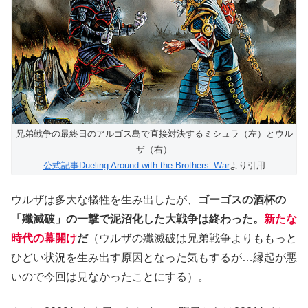
兄弟戦争の最終日のアルゴス島で直接対決するミシュラ（左）とウル
ザ（右）
公式記事Dueling Around with the Brothers’ War
より引用
ウルザは多大な犠牲を生み出したが、
ゴーゴスの酒杯の
「殲滅破」の一撃で泥沼化した大戦争は終わった。
新たな
時代の幕開け
だ
（ウルザの殲滅破は兄弟戦争よりももっと
ひどい状況を生み出す原因となった気もするが…縁起が悪
いので今回は見なかったことにする）。