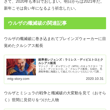
さて、2020年も本日でおしまい。明日からは2021年だ。
新年こそは良い年になるよう祈念したい。
ウルザの殲滅破の関連記事
ウルザの殲滅破に巻き込まれてプレインズウォーカーに目
覚めたクルシアス船長
統率者レジェンズ：ラミレス・ディピエトロとク
ルシアス船長
マジック・ザ・ギャザリング（MTG）のキャラクター「ラ
ミレス・ディピエトロ」と「クルシアス船長」を紹介。兄
弟戦争期に海賊として組んでいたという2人について調べ
てみた。
mtg-story.com
2020.10.31
ウルザとミシュラの戦争と殲滅破の大変動を見て（おそら
く）世間に見切りをつけた人物