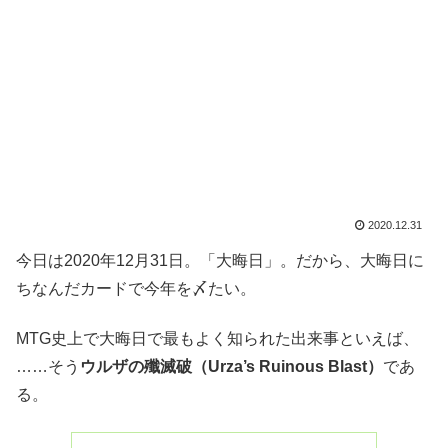
2020.12.31
今日は2020年12月31日。「大晦日」。だから、大晦日に
ちなんだカードで今年を〆たい。
MTG史上で大晦日で最もよく知られた出来事といえば、
……そう
ウルザの殲滅破（Urza’s Ruinous Blast）
であ
る。