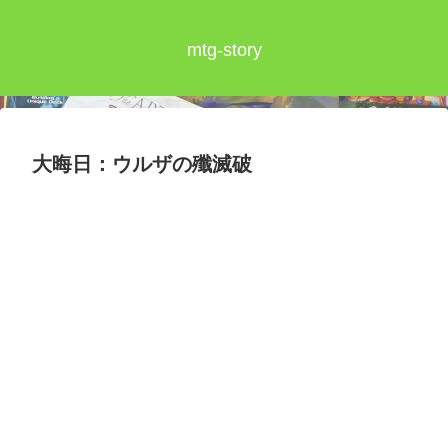
mtg-story
大晦日：ウルザの殲滅破