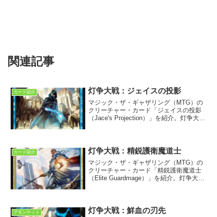
関連記事
灯争大戦：ジェイスの投影
カード紹介
マジック・ザ・ギャザリング（MTG）の
クリーチャー・カード「ジェイスの投影
（Jace's Projection）」を紹介。灯争大戦
プレインズウォーカーデッキに収録。プ
レインズウォーカーのジェイスに関連す
るカードである。
灯争大戦：精鋭護衛魔道士
カード紹介
マジック・ザ・ギャザリング（MTG）の
クリーチャー・カード「精鋭護衛魔道士
（Elite Guardmage）」を紹介。灯争大戦
に収録。アゾリウス評議会所属の魔導士
で、ギルドの本拠地・新プラーフの護衛
を務める。
灯争大戦：鮮血の刃先
アモンケット