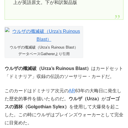
上が英語原文。下が和訳製品版
ウルザの殲滅破（Urza’s Ruinous Blast）
データベースGathererより引用
ウルザの殲滅破（Urza’s Ruinous Blast）
はカードセット
「ドミナリア」収録の伝説のソーサリー・カードだ。
このカードはドミナリア次元の
AR
63年の大晦日に発生し
た歴史的事件を描いたものだ。
ウルザ（Urza）
が
ゴーゴ
スの酒杯（Golgothian Sylex）
を使用して大爆発を起こ
した。この時にウルザはプレインズウォーカーとして完全
に目覚めた。