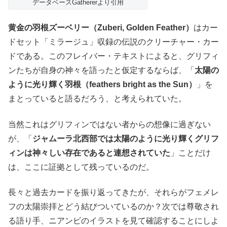
データベースGathererより引用
黄金の羽根ズーベリー（Zuberi, Golden Feather）
はカー
ドセット「ミラージュ」収録の伝説のクリーチャー・カー
ドである。このフレイバー・テキストによると、グリフィ
ンたちが自身の神々を語ったと仮定するならば、「
太陽の
ように光り輝く羽根（feathers bright as the Sun）
」を
まとっていると語るだろう、と考えられていた。
当然これはグリフィンではない者からの想像に過ぎない
が、「
ジャムーラ北西部では太陽のように光り輝くグリフ
ィンは神々しい存在であると連想されていた
」ことだけ
は、ここに証拠として残っているのだ。
長々と過去カードを振り返ってきたが、それらがフェメレ
フの太陽崇拝とどう結びついているのか？次では尊敬され
る語り手、ニアンビのイラストを見て確認することにしよ