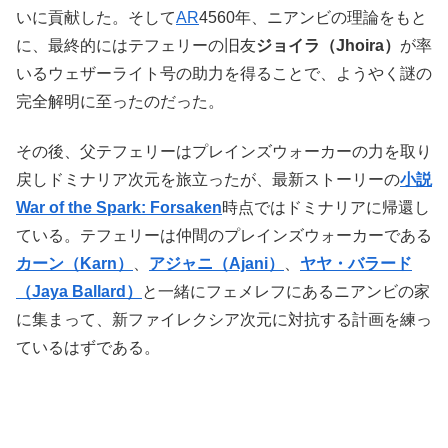
いに貢献した。そして
AR
4560年、ニアンビの理論をもと
に、最終的にはテフェリーの旧友
ジョイラ（Jhoira）
が率
いるウェザーライト号の助力を得ることで、ようやく謎の
完全解明に至ったのだった。
その後、父テフェリーはプレインズウォーカーの力を取り
戻しドミナリア次元を旅立ったが、最新ストーリーの
小説
War of the Spark: Forsaken
時点ではドミナリアに帰還し
ている。テフェリーは仲間のプレインズウォーカーである
カーン（Karn）
、
アジャニ（Ajani）
、
ヤヤ・バラード
（Jaya Ballard）
と一緒にフェメレフにあるニアンビの家
に集まって、新ファイレクシア次元に対抗する計画を練っ
ているはずである。