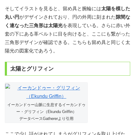
そしてイラストを見ると、留め具と腕輪には
太陽を模した
丸い円
がデザインされており、円の外周に刻まれた
隙間な
く連なった三角形は太陽光
を表現している。さらに赤い外
套の下にある革ベルトに目を向けると、ここにも繋がった
三角形デザインが確認できる。こちらも留め具と同じく太
陽光の図案化であろう。
太陽とグリフィン
イーカンドゥー山脈に生息するイーカンドゥ
ー・グリフィン（Ekundu Griffin）
データベースGathererより引用
ここで少し話がそれてしまうがグリフィンを取り上げた