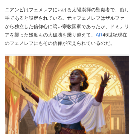
ニアンビはフェメレフにおける太陽崇拝の聖職者で、癒し
手であると設定されている。元々フェメレフはザルファー
から独立した信仰心に篤い宗教国家であったが、ドミナリ
アを襲った幾度もの大破壊を乗り越えて、
AR
46世紀現在
のフェメレフにもその信仰が伝えられているのだ。