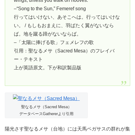
wings, unless you walk on hooves.”
–“Song to the Sun,” Femeref song
行ってはいけない、あそこへは。行ってはいけな
い。 / もしもおまえに、羽ばたく翼がないなら
ば。地を蹴る蹄がないならば。
–「太陽に捧げる歌」フェメレフの歌
引用：聖なるメサ（Sacred Mesa）のフレイバ
ー・テキスト
上が英語原文。下が和訳製品版
聖なるメサ（Sacred Mesa）
データベースGathererより引用
陽光さす聖なるメサ（台地）には天馬ペガサスの群れが集