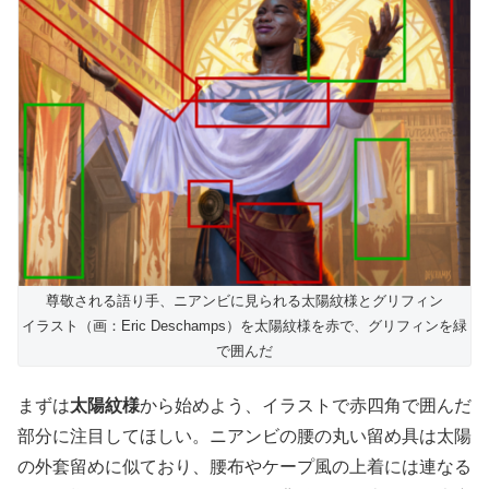
尊敬される語り手、ニアンビに見られる太陽紋様とグリフィン
イラスト（画：Eric Deschamps）を太陽紋様を赤で、グリフィンを緑
で囲んだ
まずは
太陽紋様
から始めよう、イラストで赤四角で囲んだ
部分に注目してほしい。ニアンビの腰の丸い留め具は太陽
の外套留めに似ており、腰布やケープ風の上着には連なる