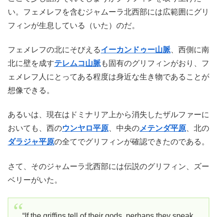
い。フェメレフを含むジャムーラ北西部には広範囲にグリ
フィンが生息している（いた）のだ。
フェメレフの北にそびえる
イーカンドゥー山脈
、西側に南
北に壁を成す
テレムコ山脈
も固有のグリフィンがおり、フ
ェメレフ人にとってある程度は身近な生き物であることが
想像できる。
あるいは、現在はドミナリア上から消失したザルファーに
おいても、西の
ウンヤロ平原
、中央の
メテンダ平原
、北の
ダラジャ平原
の全てでグリフィンが確認できたのである。
さて、そのジャムーラ北西部には伝説のグリフィン、ズー
ベリーがいた。
“If the griffins tell of their gods, perhaps they speak