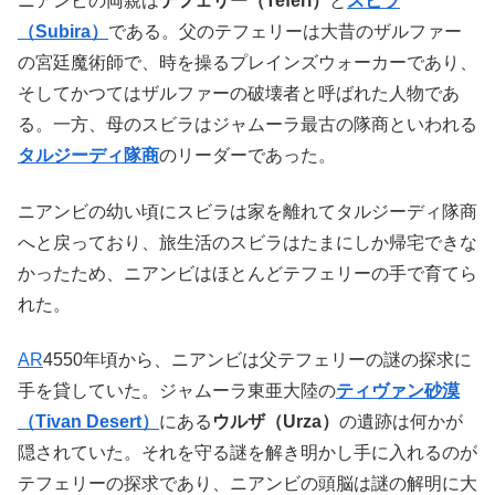
ニアンビの両親は
テフェリー（Teferi）
と
スビラ
（Subira）
である。父のテフェリーは大昔のザルファー
の宮廷魔術師で、時を操るプレインズウォーカーであり、
そしてかつてはザルファーの破壊者と呼ばれた人物であ
る。一方、母のスビラはジャムーラ最古の隊商といわれる
タルジーディ隊商
のリーダーであった。
ニアンビの幼い頃にスビラは家を離れてタルジーディ隊商
へと戻っており、旅生活のスビラはたまにしか帰宅できな
かったため、ニアンビはほとんどテフェリーの手で育てら
れた。
AR
4550年頃から、ニアンビは父テフェリーの謎の探求に
手を貸していた。ジャムーラ東亜大陸の
ティヴァン砂漠
（Tivan Desert）
にある
ウルザ（Urza）
の遺跡は何かが
隠されていた。それを守る謎を解き明かし手に入れるのが
テフェリーの探求であり、ニアンビの頭脳は謎の解明に大