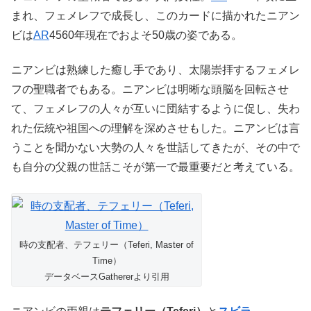
まれ、フェメレフで成長し、このカードに描かれたニアン
ビは
AR
4560年現在でおよそ50歳の姿である。
ニアンビは熟練した癒し手であり、太陽崇拝するフェメレ
フの聖職者でもある。ニアンビは明晰な頭脳を回転させ
て、フェメレフの人々が互いに団結するように促し、失わ
れた伝統や祖国への理解を深めさせもした。ニアンビは言
うことを聞かない大勢の人々を世話してきたが、その中で
も自分の父親の世話こそが第一で最重要だと考えている。
時の支配者、テフェリー（Teferi, Master of
Time）
データベースGathererより引用