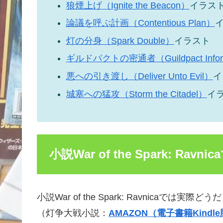
狼煙上げ（Ignite the Beacon）
イラス
論議を呼ぶ計画（Contentious Plan）
灯の分身（Spark Double）
イラスト
ギルドパクトの密通者（Guildpact Infor
悪への引き渡し（Deliver Unto Evil）
イ
城塞への猛攻（Storm the Citadel）
イ
小説War of the Spark: Rav
小説War of the Spark: Ravnicaでは実際
（灯争大戦小説：
AMAZON（電子書籍Kindl