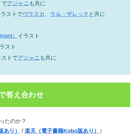
トで
アジャニ
も共に
イラストで
ヴラスカ
、
ラル・ザレック
と共に
mant）
イラスト
ラスト
ラストで
アジャニ
も共に
nicaで答え合わせ
どうだったのか？
e版あり）
/
楽天（電子書籍Kobo版あり）
）