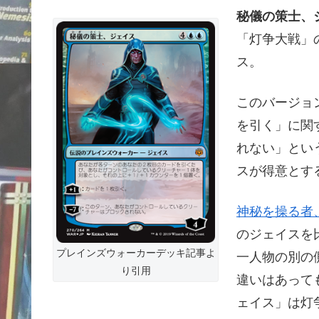
秘儀の策士、ジェイ
「灯争大戦」
ス。
このバージョ
を引く」に関
れない」とい
スが得意とす
神秘を操る者、ジェイ
のジェイスを
プレインズウォーカーデッキ記事よ
一人物の別の
り引用
違いはあって
ェイス」は灯