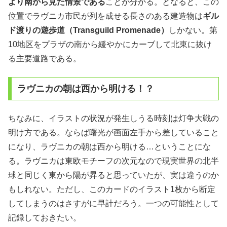
より南から見た情景である
ことが分かる。となると、この
位置でラヴニカ市民が列を成せる長さのある建造物は
ギル
ド渡りの遊歩道（Transguild Promenade）
しかない。第
10地区をプラザの南から緩やかにカーブして北東に抜け
る主要道路である。
ラヴニカの朝は西から明ける！？
ちなみに、イラストの状況が発生しうる時刻は灯争大戦の
明け方である。ならば曙光が画面左手から差していること
になり、ラヴニカの朝は西から明ける…ということにな
る。ラヴニカは東欧モチーフの次元なので現実世界の北半
球と同じく東から陽が昇ると思っていたが、実は違うのか
もしれない。ただし、このカードのイラスト1枚から断定
してしまうのはさすがに早計だろう。一つの可能性として
記録しておきたい。