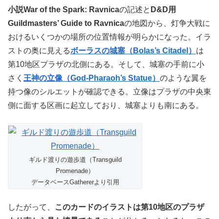
小説War of the Spark: Ravnica
の記述と
D&D用
Guildmasters’ Guide to Ravnica
の地図から、灯争大戦に
おけるいくつかの場所の位置情報が明らかになった。イラ
ストの奥に見える
ボーラスの城塞（Bolas’s Citadel）
は
第10地区プラザの北側にある。そして、城塞の手前に小
さく
王神の立像（God-Pharaoh’s Statue）
のような翼を
持つ像のシルエットが確認できる。立像はプラザの中央東
側に面する区画に起立しており、城塞よりも南にある。
ギルド渡りの遊歩道（Transguild
Promenade）
データベースGathererより引用
したがって、
このカードのイラストは第10地区のプラザ