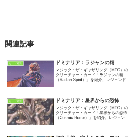
関連記事
ドミナリア：ラジャンの精
カード紹介
マジック・ザ・ギャザリング（MTG）の
クリーチャー・カード「ラジャンの精
（Radjan Spirit）」を紹介。レジェンドに
初収録。ドミナリア次元の森のスピリッ
トだ。ロバラン傭兵団七人衆ヒースはラ
ジャンの精とエルフのハーフであった。
ドミナリア：星界からの恐怖
カード紹介
マジック・ザ・ギャザリング（MTG）の
クリーチャー・カード「星界からの恐怖
（Cosmic Horror）」を紹介。レジェンド
に初収録。惑星ドミナリアに飛来した宇
宙生物である。かつてジャムーラ南西部
アルボリアに宇宙船が不時着した記録が