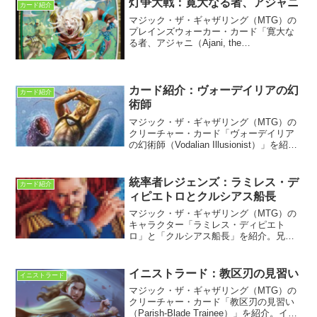
残る。
灯争大戦：寛大なる者、アジャニ
カード紹介
マジック・ザ・ギャザリング（MTG）の
プレインズウォーカー・カード「寛大な
る者、アジャニ（Ajani, the
Greathearted）」を紹介。灯争大戦に収
録。ストーリーの第一幕第三場に属する
カードとして紹介されている。
カード紹介：ヴォーデイリアの幻
カード紹介
術師
マジック・ザ・ギャザリング（MTG）の
クリーチャー・カード「ヴォーデイリア
の幻術師（Vodalian Illusionist）」を紹
介。ウェザーライトに初収録。トレイリ
ア島周辺のマーフォークとウェザーライ
ト号のミニストーリーについて解説す
統率者レジェンズ：ラミレス・デ
カード紹介
る。
ィピエトロとクルシアス船長
マジック・ザ・ギャザリング（MTG）の
キャラクター「ラミレス・ディピエト
ロ」と「クルシアス船長」を紹介。兄弟
戦争期に海賊として組んでいたという2人
について調べてみた。
イニストラード：教区刃の見習い
イニストラード
マジック・ザ・ギャザリング（MTG）の
クリーチャー・カード「教区刃の見習い
（Parish-Blade Trainee）」を紹介。イニ