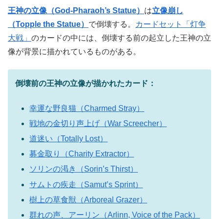
王神の立像（God-Pharaoh’s Statue）
は
立像崩し
（Topple the Statue）
で倒壊する。
カードセット「灯争
大戦」
のカードの中には、倒壊する前の起立した王神の立
像が背景に描かれているものがある。
倒壊前の王神の立像が描かれたカード：
幸運な野良猫（Charmed Stray）
戦地の金切り声上げ（War Screecher）
道迷い（Totally Lost）
募金取り（Charity Extractor）
ソリンの渇き（Sorin’s Thirst）
サムトの疾走（Samut’s Sprint）
樹上の草食獣（Arboreal Grazer）
群れの声、アーリン（Arlinn, Voice of the Pack）