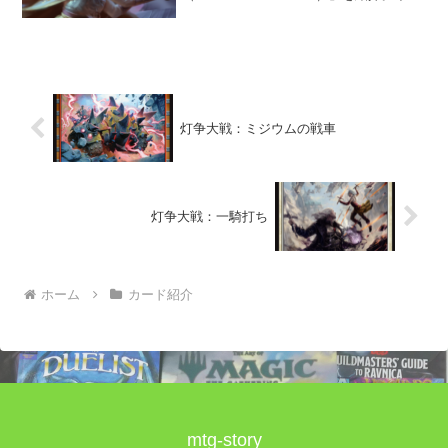
ストラード：真紅の契りに収録。「教区
刃（きょうくやいば）」とはどんな存在
なのかを調査した。
灯争大戦：ミジウムの戦車
灯争大戦：一騎打ち
ホーム
カード紹介
mtg-story