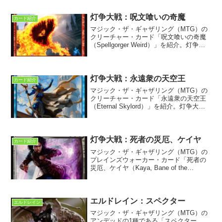
灯争大戦：呪文喰いの奇魔
カード紹介
マジック・ザ・ギャザリング（MTG）の
クリーチャー・カード「呪文喰いの奇魔
（Spellgorger Weird）」を紹介。灯争大
戦に収録。ストーリーの第二幕第四場に
属するカードとして紹介されている。
灯争大戦：永遠衆の天空王
カード紹介
マジック・ザ・ギャザリング（MTG）の
クリーチャー・カード「永遠衆の天空王
（Eternal Skylord）」を紹介。灯争大戦
に収録。ストーリーの第二幕第六場に属
するカードとして紹介されている。
灯争大戦：死者の災厄、ケイヤ
カード紹介
マジック・ザ・ギャザリング（MTG）の
プレインズウォーカー・カード「死者の
災厄、ケイヤ（Kaya, Bane of the
Dead）」を紹介。灯争大戦に収録。スト
ーリーの第二幕第一場に登場するカード
として紹介されている。
エルドレイン：スペクター
エルドレイン
マジック・ザ・ギャザリング（MTG）の
アンデッドの1種である「スペクター