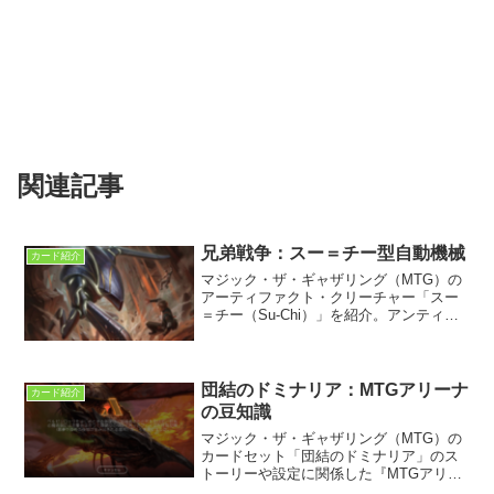
関連記事
兄弟戦争：スー＝チー型自動機械
カード紹介
マジック・ザ・ギャザリング（MTG）の
アーティファクト・クリーチャー「スー
＝チー（Su-Chi）」を紹介。アンティキ
ティーで初登場し、兄弟戦争で新バージ
ョンが登場した。コミックや小説でどの
ように描かれていたのかを解説しよう。
団結のドミナリア：MTGアリーナ
カード紹介
の豆知識
マジック・ザ・ギャザリング（MTG）の
カードセット「団結のドミナリア」のス
トーリーや設定に関係した『MTGアリー
ナの豆知識』を収集してまとめた。