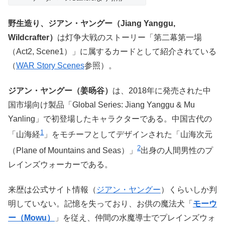
野生造り、ジアン・ヤングー（Jiang Yanggu,
Wildcrafter）
は灯争大戦のストーリー「第二幕第一場
（Act2, Scene1）」に属するカードとして紹介されている
（
WAR Story Scenes
参照）。
ジアン・ヤングー（姜旸谷）
は、2018年に発売された中
国市場向け製品「Global Series: Jiang Yanggu & Mu
Yanling」で初登場したキャラクターである。中国古代の
1
「山海経
」をモチーフとしてデザインされた「山海次元
2
（Plane of Mountains and Seas）」
出身の人間男性のプ
レインズウォーカーである。
来歴は公式サイト情報（
ジアン・ヤングー
）くらいしか判
明していない。記憶を失っており、お供の魔法犬「
モーウ
ー（Mowu）
」を従え、仲間の水魔導士でプレインズウォ